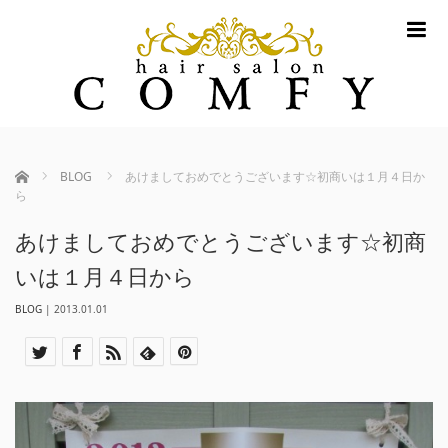
m
ホーム
BLOG
あけましておめでとうございます☆初商いは１月４日か
ら
あけましておめでとうございます☆初商
いは１月４日から
BLOG
|
2013.01.01