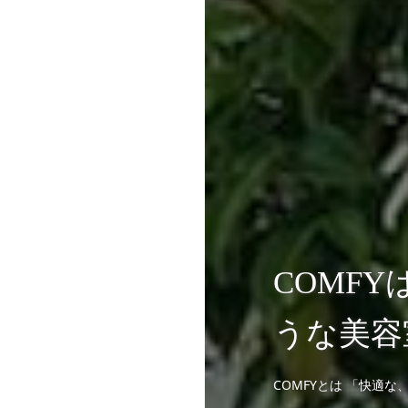
COMF
うな美容
COMFYとは 「快適