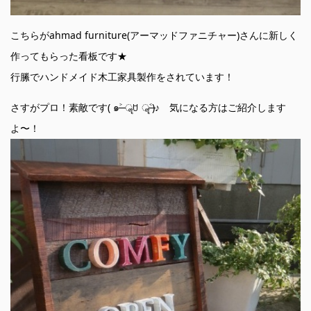
こちらがahmad furniture(アーマッドファニチャー)さんに新しく
作ってもらった看板です★
行縢でハンドメイド木工家具製作をされています！
さすがプロ！素敵です( ๑˃̶ ॣꇴ ॣ˂̶)♪ 気になる方はご紹介します
よ〜！