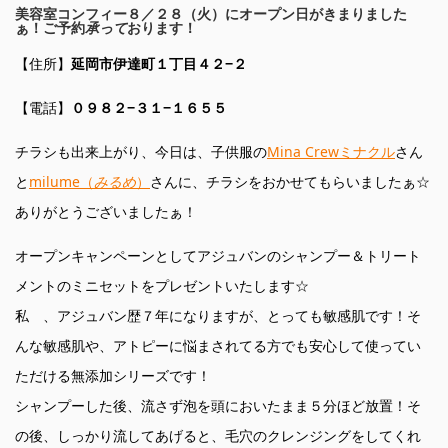
美容室コンフィー８／２８（火）にオープン日がきまりました
ぁ！ご予約
承って
おります！
【住所】
延岡市伊達町１丁目４２−２
【電話】
０９８２−３１−１６５５
チラシも出来上がり、今日は、子供服の
Mina Crewミナクル
さん
と
milume（
みるめ
）
さんに、チラシをおかせてもらいましたぁ☆
ありがとうございましたぁ！
オープンキャンペーンとしてアジュバンのシャンプー＆トリート
メントのミニセットをプレゼントいたします☆
私 、アジュバン歴７年になりますが、とっても敏感肌です！そ
んな敏感肌や、アトピーに悩まされてる方でも安心して使ってい
ただける無添加シリーズです！
シャンプーした後、流さず泡を頭においたまま５分ほど放置！そ
の後、しっかり流してあげると、毛穴のクレンジングをしてくれ