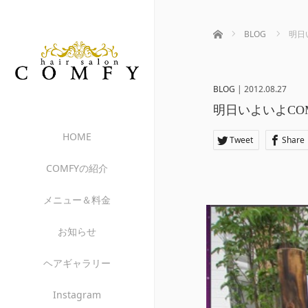
ホーム
BLOG
明日
BLOG
|
2012.08.27
明日いよいよCO
HOME
Tweet
Share
COMFYの紹介
メニュー＆料金
お知らせ
ヘアギャラリー
Instagram