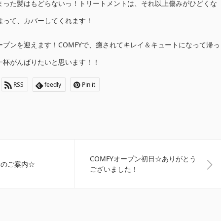
まった髪はもどらないっ！トリートメントは、それ以上傷みがひどくな
はって、カバーしてくれます！
プンを迎えます！COMFYで、癒されてキレイ＆キュートになって帰っ
一杯がんばりたいと思います！！
RSS
feedly
Pin it
COMFYオープン初日☆ありがとう
金のご案内☆
ございました！