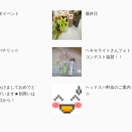
周年イベント
最終日
パチリッ☆
ヘキセライトさんフォト
コンテスト協賛！！
あけましておめでと
ヘッドスパ料金のご案内
ざいます★初商いは
☆
4日から！