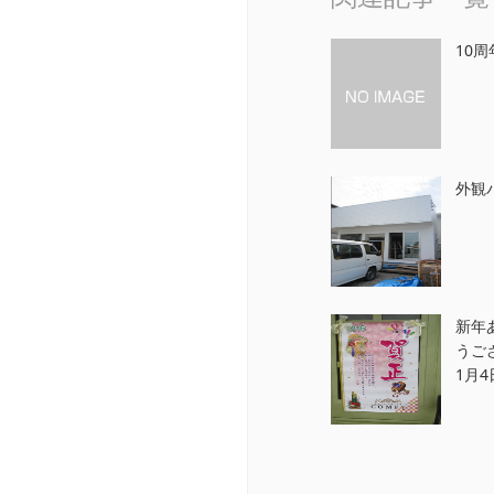
10
外観
新年
うご
1月